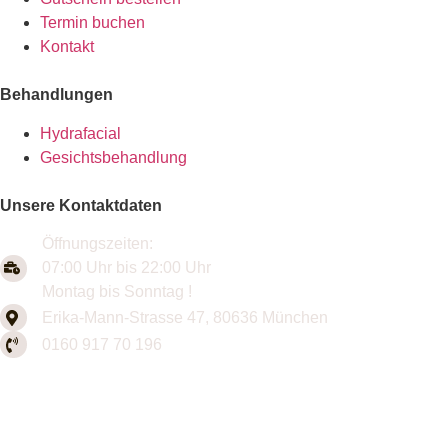
Termin buchen
Kontakt
Behandlungen
Hydrafacial
Gesichtsbehandlung
Unsere Kontaktdaten
Öffnungszeiten:
07:00 Uhr bis 22:00 Uhr
Montag bis Sonntag !
Erika-Mann-Strasse 47, 80636 München
0160 917 70 196
Copyright © 2025 Serpil Cosmetiques. Alle Rechte
vorbehalten. Design von
MME Pro