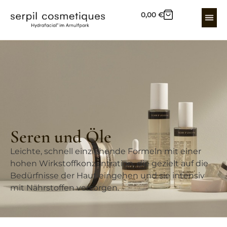
0,00
€
Seren und Öle
Leichte, schnell einziehende Formeln mit einer
hohen Wirkstoffkonzentration, die gezielt auf die
Bedürfnisse der Haut eingehen und sie intensiv
mit Nährstoffen versorgen.