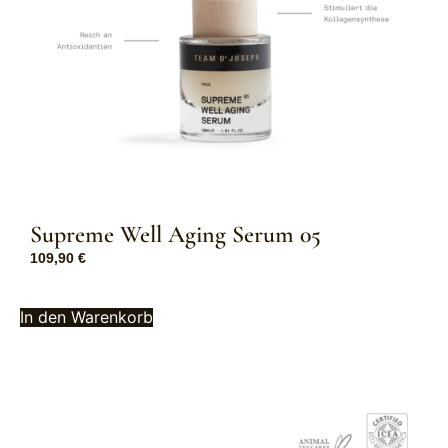
Supreme Well Aging Serum 05
109,90
€
In den Warenkorb