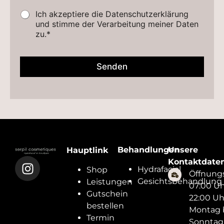
Z
Ich akzeptiere die Datenschutzerklärung
u
und stimme der Verarbeitung meiner Daten
s
zu.*
t
i
m
Senden
m
u
n
g
D
a
t
e
n
Behandlungen
Unsere
Hauptlink
s
Kontaktdate
c
Hydrafacial
Shop
Öffnungs
h
Gesichtsbehandlung
Leistungen
u
07:00 Uh
t
Gutschein
22:00 Uh
z
bestellen
Montag 
Termin
Sonntag 