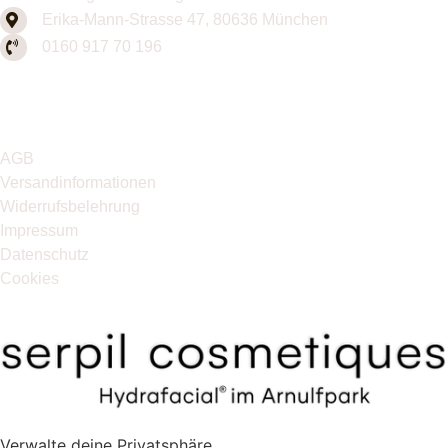
Erika-Mann-Strasse 47, 80636 München
0160 917 70 196
Copyright © 2025 Serpil Cosmetiques. Alle Rechte
vorbehalten. Design von
MME Pro
AGB
Versandinformationen
Widerrufsbelehrung
Impressum
Datenschutz
Cookies
Verwalte deine Privatsphäre