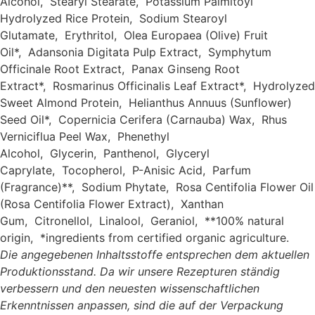
Alcohol,
Stearyl Stearate,
Potassium Palmitoyl
Hydrolyzed Rice Protein,
Sodium Stearoyl
Glutamate,
Erythritol,
Olea Europaea (Olive) Fruit
Oil*,
Adansonia Digitata Pulp Extract,
Symphytum
Officinale Root Extract,
Panax Ginseng Root
Extract*,
Rosmarinus Officinalis Leaf Extract*,
Hydrolyzed
Sweet Almond Protein,
Helianthus Annuus (Sunflower)
Seed Oil*,
Copernicia Cerifera (Carnauba) Wax,
Rhus
Verniciflua Peel Wax,
Phenethyl
Alcohol,
Glycerin,
Panthenol,
Glyceryl
Caprylate,
Tocopherol,
P-Anisic Acid,
Parfum
(Fragrance)**,
Sodium Phytate,
Rosa Centifolia Flower Oil
(Rosa Centifolia Flower Extract),
Xanthan
Gum,
Citronellol,
Linalool,
Geraniol,
**100% natural
origin,
*ingredients from certified organic agriculture.
Die angegebenen Inhaltsstoffe entsprechen dem aktuellen
Produktionsstand. Da wir unsere Rezepturen ständig
verbessern und den neuesten wissenschaftlichen
Erkenntnissen anpassen, sind die auf der Verpackung